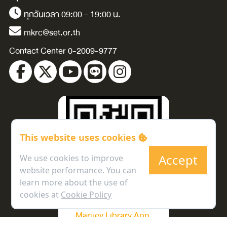
ทุกวันเวลา 09:00 - 19:00 น.
mkrc@set.or.th
Contact Center 0-2009-9777
This website uses cookies
Accept
We use cookies to improve
website performance. You can
learn more about the use of
cookies at
Cookie Policy
Maruey Library App.