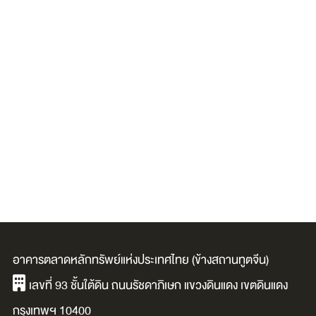
อาคารตลาดหลักทรัพย์แห่งประเทศไทย (ข้างสถานทูตจีน)
เลขที่ 93 ชั้นใต้ดิน ถนนรัชดาภิเษก แขวงดินแดง เขตดินแดง
กรุงเทพฯ 10400