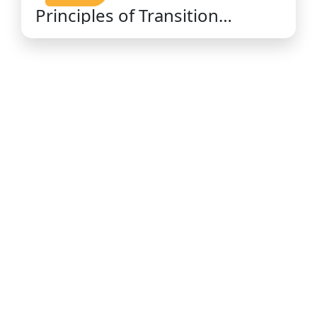
Principles of Transition
Finance Investing : Finding
Alpha in a World Adapting to
Climate Change / C. Robin
Castelli.