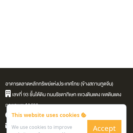
อาคารตลาดหลักทรัพย์แห่งประเทศไทย (ข้างสถานทูตจีน)
เลขที่ 93 ชั้นใต้ดิน ถนนรัชดาภิเษก แขวงดินแดง เขตดินแดง
กรุงเทพฯ 10400
This website uses cookies
ทุกวันเวลา 09:00 - 19:00 น.
mkrc@set.or.th
Accept
We use cookies to improve