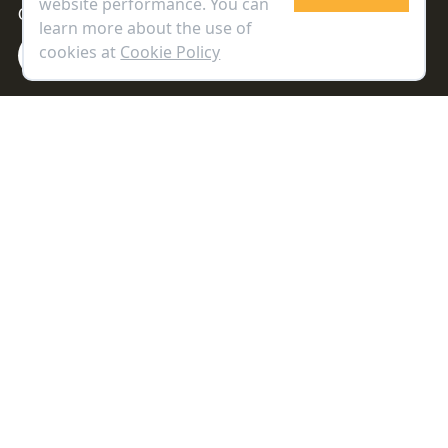
website performance. You can
Contact Center 0-2009-9777
learn more about the use of
cookies at
Cookie Policy
Maruey Library App.
Copyright © 2021 Maruey Knowledge &