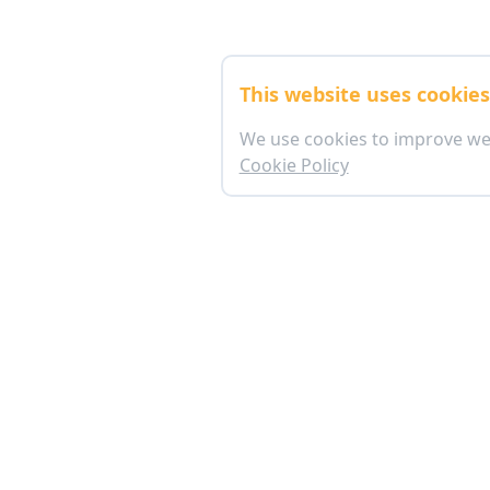
This website uses cookie
We use cookies to improve we
Cookie Policy
อาคารตลาดหลักทรัพย์แห่งประเทศไทย (ข้างสถานทู
เลขที่ 93 ชั้นใต้ดิน ถนนรัชดาภิเษก แขวงดินแด
ทุกวันเวลา 09:00 - 19:00 น.
mkrc@set.or.th