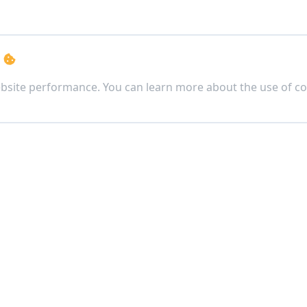
s
bsite performance. You can learn more about the use of co
ตจีน)
ง เขตดินแดง กรุงเทพฯ 10400