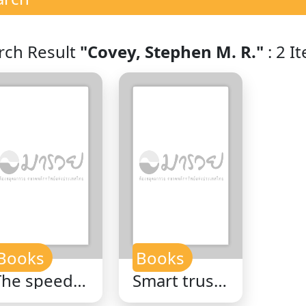
rch Result
"Covey, Stephen M. R."
: 2 I
Books
Books
The speed
Smart trust :
f trust : the
creating