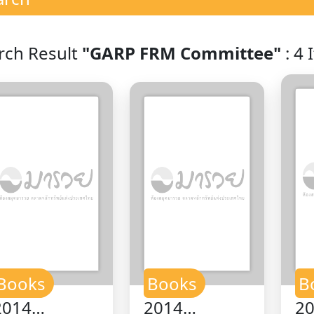
rch Result
"GARP FRM Committee"
: 4 
Books
Books
B
2014
2014
20