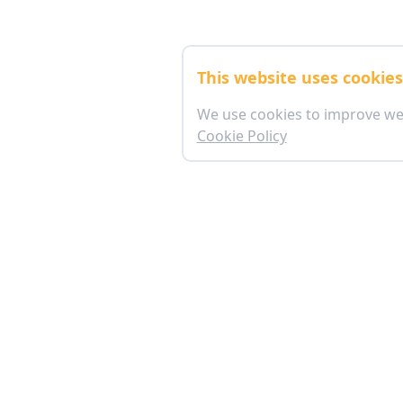
This website uses cookie
We use cookies to improve we
Cookie Policy
อาคารตลาดหลักทรัพย์แห่งประเทศไทย (ข้างสถานทู
เลขที่ 93 ชั้นใต้ดิน ถนนรัชดาภิเษก แขวงดินแด
ทุกวันเวลา 09:00 - 19:00 น.
mkrc@set.or.th