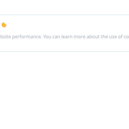
s
bsite performance. You can learn more about the use of co
ตจีน)
ง เขตดินแดง กรุงเทพฯ 10400