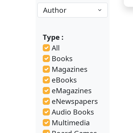
F
(
Type :
r
All
Books
Magazines
eBooks
eMagazines
eNewspapers
Audio Books
Multimedia