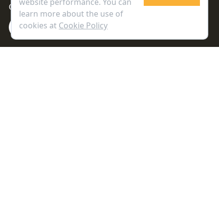
website performance. You can
Contact Center 0-2009-9777
learn more about the use of
cookies at
Cookie Policy
Maruey Library App.
Copyright © 2021 Maruey Knowledge &