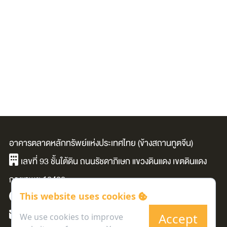
อาคารตลาดหลักทรัพย์แห่งประเทศไทย (ข้างสถานทูตจีน)
เลขที่ 93 ชั้นใต้ดิน ถนนรัชดาภิเษก แขวงดินแดง เขตดินแดง
กรุงเทพฯ 10400
This website uses cookies
ทุกวันเวลา 09:00 - 19:00 น.
mkrc@set.or.th
Accept
We use cookies to improve