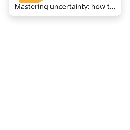
Mastering uncertainty: how to
thrive in an unpredictable
world /Csaba Konkoly.