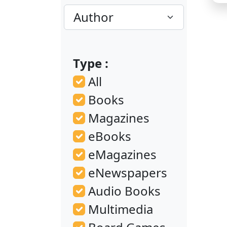
a
R
[
Type :
All
Books
Magazines
eBooks
eMagazines
eNewspapers
Audio Books
Multimedia