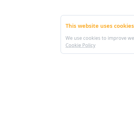
This website uses cookie
We use cookies to improve we
Cookie Policy
อาคารตลาดหลักทรัพย์แห่งประเทศไทย (ข้างสถานทู
เลขที่ 93 ชั้นใต้ดิน ถนนรัชดาภิเษก แขวงดินแด
ทุกวันเวลา 09:00 - 19:00 น.
mkrc@set.or.th