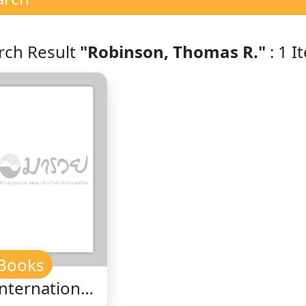
rch Result
"Robinson, Thomas R."
: 1 I
Books
International
inancial