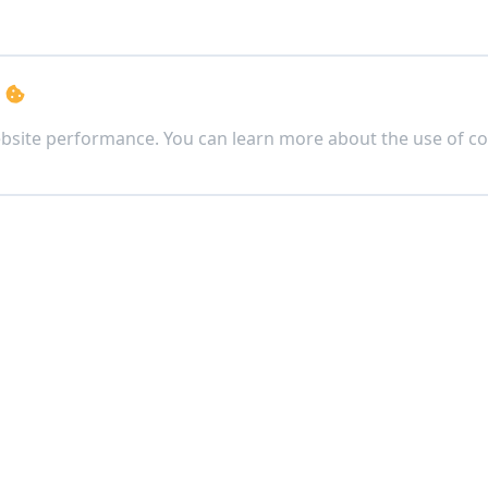
s
bsite performance. You can learn more about the use of co
ตจีน)
ง เขตดินแดง กรุงเทพฯ 10400