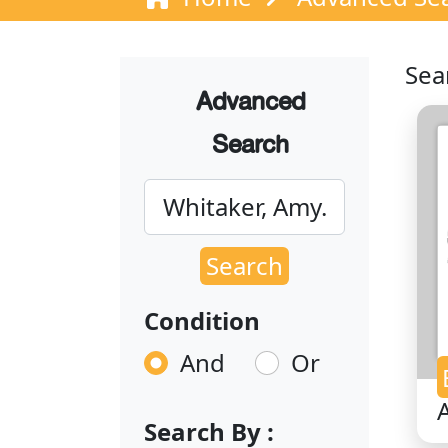
Sea
Advanced
Search
Search
Condition
And
Or
Search By :