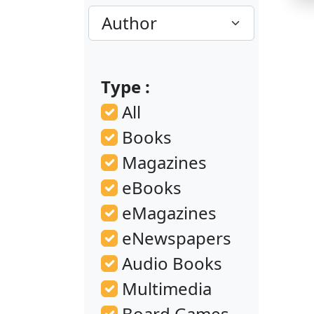
Type :
All
Books
Magazines
eBooks
eMagazines
eNewspapers
Audio Books
Multimedia
Board Games