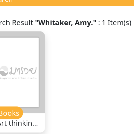
rch Result
"Whitaker, Amy."
: 1 Item(s)
Books
Art thinking
: how to