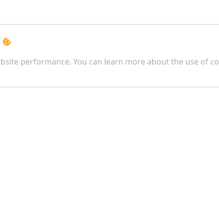
s
bsite performance. You can learn more about the use of co
ตจีน)
ง เขตดินแดง กรุงเทพฯ 10400