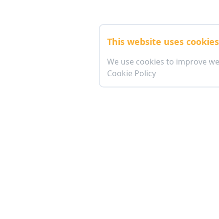
This website uses cookie
We use cookies to improve we
Cookie Policy
อาคารตลาดหลักทรัพย์แห่งประเทศไทย (ข้างสถานทู
เลขที่ 93 ชั้นใต้ดิน ถนนรัชดาภิเษก แขวงดินแด
ทุกวันเวลา 09:00 - 19:00 น.
mkrc@set.or.th