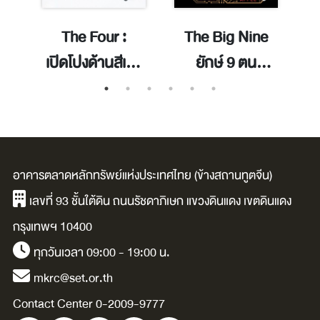
The Four :
The Big Nine
อ
เปิดโปงด้านสีเทา
ยักษ์ 9 ตน
B
ของ 4 พ่อมดไอที
อิทธิพลแห่ง AI
Amazon, Apple,
Facebook,
Google
อาคารตลาดหลักทรัพย์แห่งประเทศไทย (ข้างสถานทูตจีน)
เลขที่ 93 ชั้นใต้ดิน ถนนรัชดาภิเษก แขวงดินแดง เขตดินแดง
กรุงเทพฯ 10400
ทุกวันเวลา 09:00 - 19:00 น.
mkrc@set.or.th
Contact Center 0-2009-9777