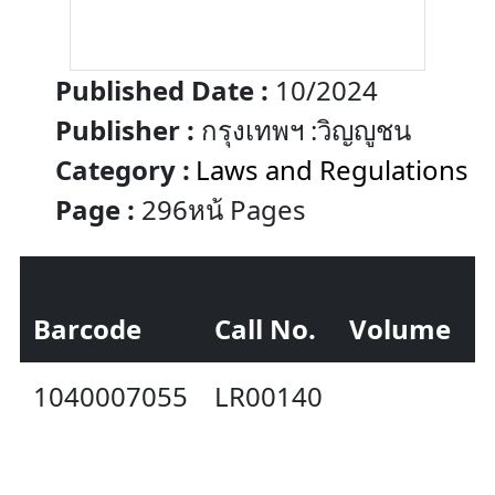
Published Date :
10/2024
Publisher :
กรุงเทพฯ :วิญญูชน
Category :
Laws and Regulations
Page :
296หน้ Pages
Barcode
Call No.
Volume
S
1040007055
LR00140
A