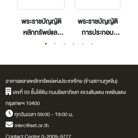
ี
พระราชบัญญัติ
พระราชบัญญัติ
อ
หลักทรัพย์และ
การประกอบ
ัก
ตลาดหลักทรัพย์
ธุรกิจของคน
c
 เก
พ.ศ.๒๕๓๕ =
ต่างด้าว พ.ศ.
พ
ฉบับประมวลถึงปี
2542. / กรม
2562 / สำนักงาน
พัฒนาธุรกิจการ
อาคารตลาดหลักทรัพย์แห่งประเทศไทย (ข้างสถานทูตจีน)
คณะกรรมการ
ค้า กระทรวง
เลขที่ 93 ชั้นใต้ดิน ถนนรัชดาภิเษก แขวงดินแดง เขตดินแดง
กำกับหลักทรัพย์
พาณิชย์.
กรุงเทพฯ 10400
และ
ทุกวันเวลา 09:00 - 19:00 น.
ตลาดหลักทรัพย์..
mkrc@set.or.th
Contact Center 0-2009-9777