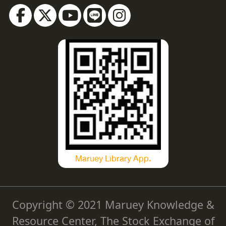
็น
าร
ใน
:
ย์
ย
ุน
Maruey Library App.
Copyright © 2021 Maruey Knowledge &
Resource Center, The Stock Exchange of