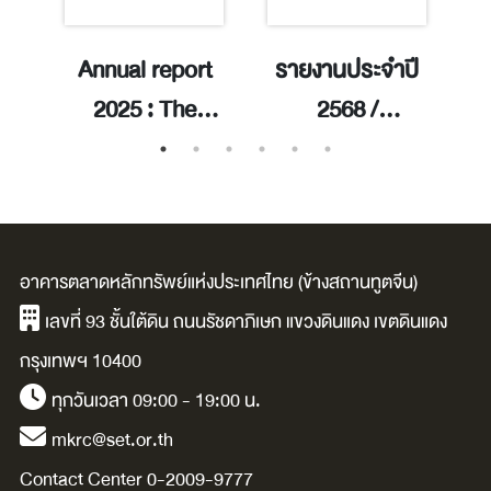
า
Annual report
รายงานประจำปี
วน
2025 : The
2568 /
trusted gateway
ตลาดหลักทรัพย์
คับ
to inclusive
แห่งประเทศไทย.
ร
opportunities /
ก
าร
The Stock
ส
อาคารตลาดหลักทรัพย์แห่งประเทศไทย (ข้างสถานทูตจีน)
น
Exchange of
เ
เลขที่ 93 ชั้นใต้ดิน ถนนรัชดาภิเษก แขวงดินแดง เขตดินแดง
ก
Thailand.
/
กรุงเทพฯ 10400
่อ
ก
ทุกวันเวลา 09:00 - 19:00 น.
อ
mkrc@set.or.th
ี่
Contact Center 0-2009-9777