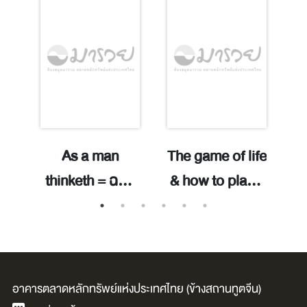
ที
As a man
The game of life
เ
e
thinketh = ฉบับ
& how to play it
แปลภาษาไทย /
/ ซินน์, ฟลอเรนซ์
ยิ
en
อัลเลน, เจมส์.
สโคเวลล์.
ส
อาคารตลาดหลักทรัพย์แห่งประเทศไทย (ข้างสถานทูตจีน)
โ