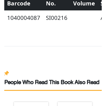
Barcode
No.
Volume
S
1040004087
SI00216
Av
People Who Read This Book Also Read