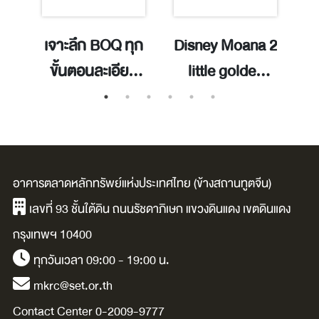
ำ
เจาะลึก BOQ ทุก
Disney Moana 2
ขั้นตอนละเอียด
little golden
ิม
ยิบ เนื้อหาครบจบ
book / adapted
ในเล่มเดียว
by Paula Fuga ;
สำหรับผู้รับเหมา
illustrated by
และเจ้าของ
Alex Cho.
r
อาคารตลาดหลักทรัพย์แห่งประเทศไทย (ข้างสถานทูตจีน)
โครงการ คนอสัง
/
เลขที่ 93 ชั้นใต้ดิน ถนนรัชดาภิเษก แขวงดินแดง เขตดินแดง
หาฯ มือใหม่ / เทวิ
กรุงเทพฯ 10400
นทร์ บุพฤทธิ์.
ทุกวันเวลา 09:00 - 19:00 น.
mkrc@set.or.th
Contact Center 0-2009-9777