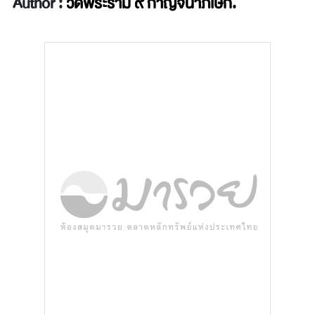
Author :
วัดพระราม ๙ กาญจนาภิเษก.