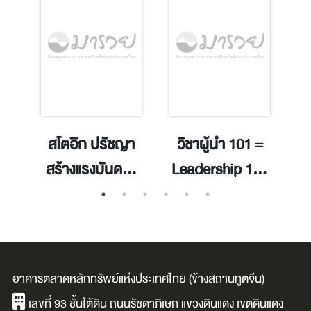
m
สโตอิก ปรัชญา
วิชาผู้นำ 101 =
26
สร้างแรงบันดาล
Leadership 101
c
me
ใจของจักรพรรดิ
: what every
l
โรมัน / มาร์คัส
leader needs to
ออเรลิอุส.
know / จอห์น ซี.
v
FA
แม็กซ์เวลล.
อาคารตลาดหลักทรัพย์แห่งประเทศไทย (ข้างสถานทูตจีน)
เลขที่ 93 ชั้นใต้ดิน ถนนรัชดาภิเษก แขวงดินแดง เขตดินแดง