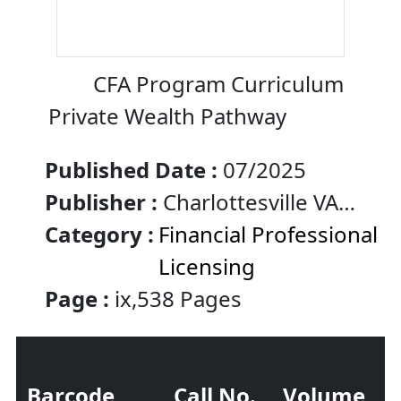
CFA Program Curriculum
Private Wealth Pathway
Published Date :
07/2025
Publisher :
Charlottesville VA
:Wiley
Category :
Financial Professional
Licensing
Page :
ix,538 Pages
Barcode
Call No.
Volume
S