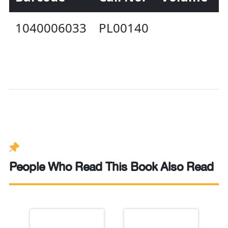
1040006033
PL00140
A
People Who Read This Book Also Read