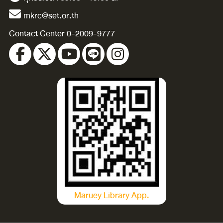
mkrc@set.or.th
Contact Center 0-2009-9777
Maruey Library App.