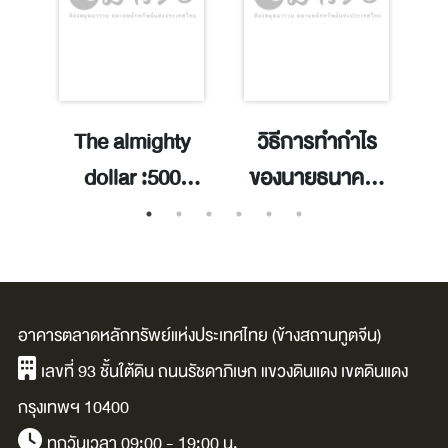
ี
The almighty
วิธีการทำกำไร
เ
้าย
dollar :500
ของนายธนาคาร
years of the
ในสงคราม =
world's most
System
powerful money
architecture i
/Brendan
bankers &
อาคารตลาดหลักทรัพย์แห่งประเทศไทย (ข้างสถานทูตจีน)
Greeley.
world war / ทวี
เลขที่ 93 ชั้นใต้ดิน ถนนรัชดาภิเษก แขวงดินแดง เขตดินแดง
สุข ธรรมศักดิ์.
กรุงเทพฯ 10400
ทุกวันเวลา 09:00 - 19:00 น.