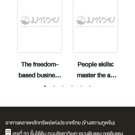
The freedom-
People skills:
w
based business
master the art
g
method: reset,
of connection,
n
e-
systemize, and
unlock every
r
realign your
door to success
m
business to live
/ JiHao
อาคารตลาดหลักทรัพย์แห่งประเทศไทย (ข้างสถานทูตจีน)
w.
a life of
Xingmeng ;
เลขที่ 93 ชั้นใต้ดิน ถนนรัชดาภิเษก แขวงดินแดง เขตดินแดง