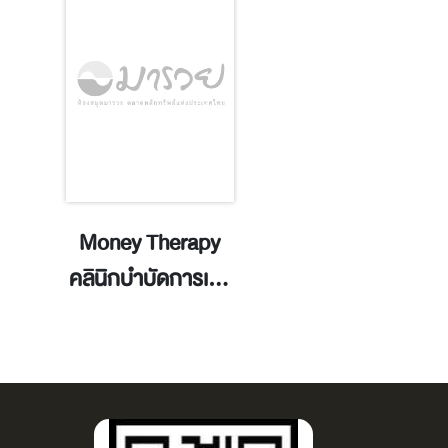
Money Therapy
Disney/Pixa
คลินิกบำบัดการเงิน
Inside Out 2 li
ใกล้ฉัน / ธนศักดิ์
golden book:
วหาวิศาล.
storybook] 
adapted b
Cynthea Liu 