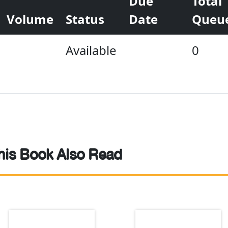
Due
Total
Volume
Status
Date
Queu
Available
0
is Book Also Read