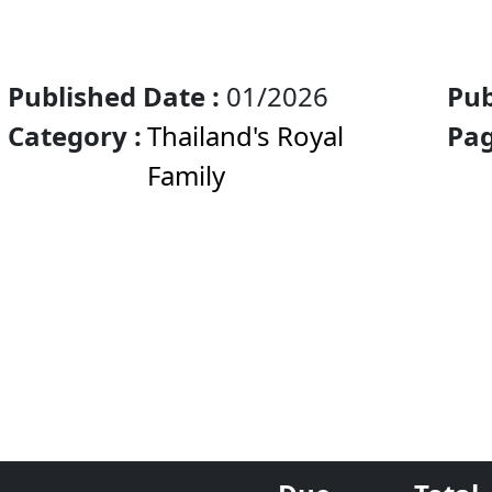
Published Date :
01/2026
Pub
Category :
Thailand's Royal
(ปร
Pag
Family