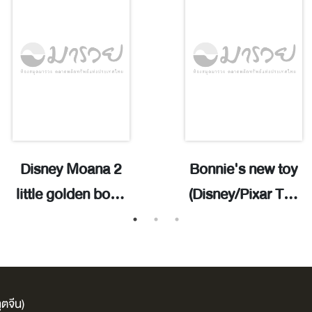
Disney Moana 2
Bonnie's new toy
little golden book
(Disney/Pixar Toy
/ adapted by
Story 5): step into
Paula Fuga ;
reading. Step 2 /
illustrated by Alex
Cynthea Liu ;
Cho.
illustrated by
ตจีน)