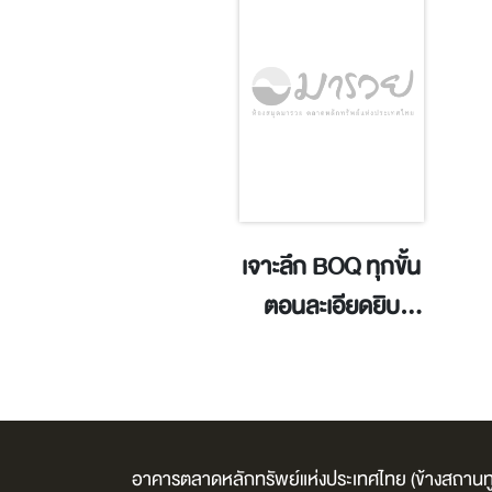
นคนลงมือทำ อย่า
เจาะลึก BOQ ทุกขั้น
นคน (เอาแต่) ฝัน /
ตอนละเอียดยิบ
คิม มินแท.
เนื้อหาครบจบในเล่ม
เดียว สำหรับผู้รับ
เหมาและเจ้าของ
โครงการ คนอสัง
อาคารตลาดหลักทรัพย์แห่งประเทศไทย (ข้างสถานทู