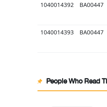
1040014392
BA00447
1040014393
BA00447
People Who Read Th