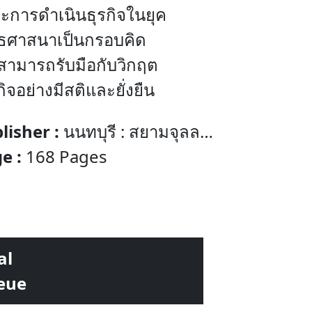
ะการดำเนินธุรกิจในยุค
ทธศาสนาเป็นกรอบคิด
รสามารถรับมือกับวิกฤต
อย่างมีสติและยั่งยืน
lisher :
นนทบุรี : สยามจุลละ
ฑล
e :
168 Pages
al
eue