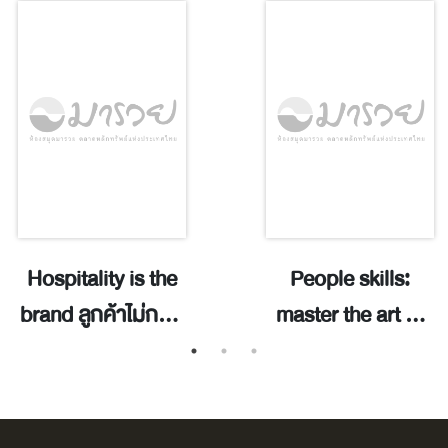
Hospitality is the
People skills:
brand ลูกค้าไม่กลับ
master the art of
มา กับปัญหาที่
connection,
เจ้าของร้านไม่มีวันรู้
unlock every door
/ ฑิตย บุญสมบัติ.
to success / JiHao