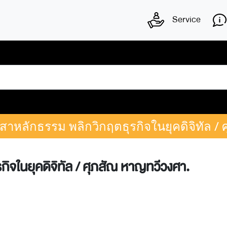
Service
เสาหลักธรรม พลิกวิกฤตธุรกิจในยุคดิจิทัล /
ิจในยุคดิจิทัล / ศุภสัณ หาญทวีวงศา.