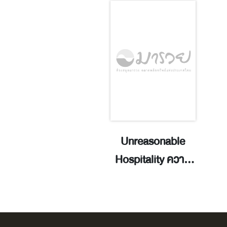
ะรอกน้อยกับวัน
Unreasonable
อของในป่าอุ่นใจ /
Hospitality ความ
ยูโกะ คะโต.
ลับของธุรกิจที่ทำให้
ทุกคนรู้สึกเป็นคน
พิเศษ / Will