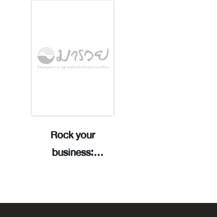
Rock your
Connected
business:
culture: the 
navigating the
science for
road from $50
thriving teams
million to $500
cultures / Ja