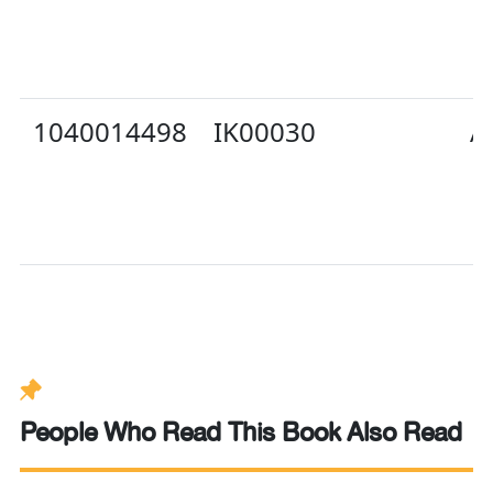
1040014498
IK00030
A
People Who Read This Book Also Read