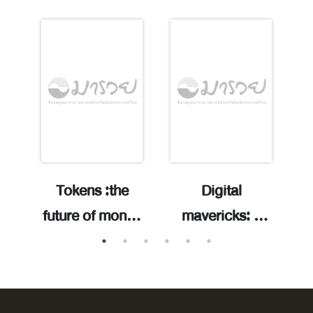
Tokens :the
Digital
 :
future of money
mavericks: a
s
in the age of the
guide to Web3,
ก
platform
NFTs, and
ให
nd
/Rachel
becoming the
แ