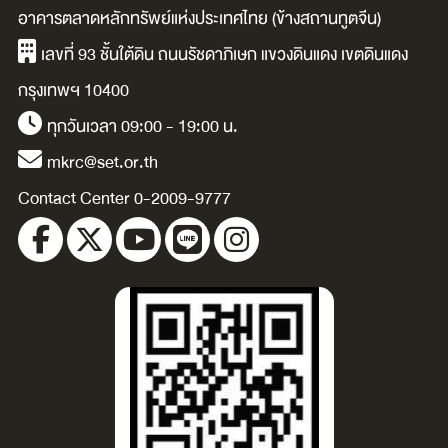
in
O'Dwyer.
main character
อาคารตลาดหลักทรัพย์แห่งประเทศไทย (ข้างสถานทูตจีน)
of the next
เลขที่ 93 ชั้นใต้ดิน ถนนรัชดาภิเษก แขวงดินแดง เขตดินแดง
,
internet
กรุงเทพฯ 10400
revolution
ทุกวันเวลา 09:00 - 19:00 น.
.
/Debbie Soon.
mkrc@set.or.th
Contact Center 0-2009-9777