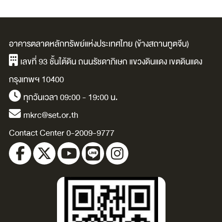
paper money is
in the labor
ิ
ending and how
market and how
to survive the
to fix it
อาคารตลาดหลักทรัพย์แห่งประเทศไทย (ข้างสถานทูตจีน)
coming global
/Arindrajit
เลขที่ 93 ชั้นใต้ดิน ถนนรัชดาภิเษก แขวงดินแดง เขตดินแดง
monetary reset
Dube.
กรุงเทพฯ 10400
/Porter
ทุกวันเวลา 09:00 - 19:00 น.
Stansberry.
mkrc@set.or.th
Contact Center 0-2009-9777