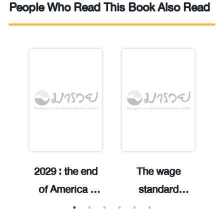
People Who Read This Book Also Read
2029 : the end
The wage
F
of America :
standard
o-
why the age of
:what's wrong