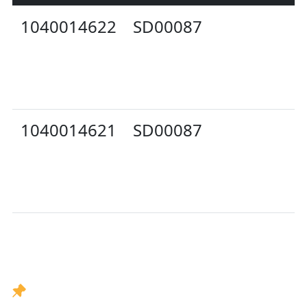
1040014622
SD00087
A
1040014621
SD00087
A