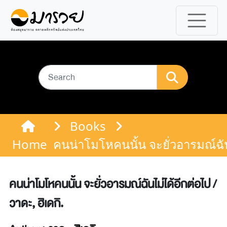
Books
Home
คนน่าโมโหคนนั้น จะยั่วอารมณ์ฉันไ
คนน่าโมโหคนนั้น จะยั่วอารมณ์ฉันไม่ได้อีกต่อไป /
วาดะ, ฮิเดกิ.