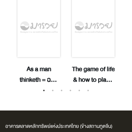
:
As a man
The game of life
เ
่า
thinketh = ฉบับ
& how to play it
แปลภาษาไทย /
/ ซินน์, ฟลอเรนซ์
ยิ
ยน
อัลเลน, เจมส์.
สโคเวลล์.
ส
อาคารตลาดหลักทรัพย์แห่งประเทศไทย (ข้างสถานทูตจีน)