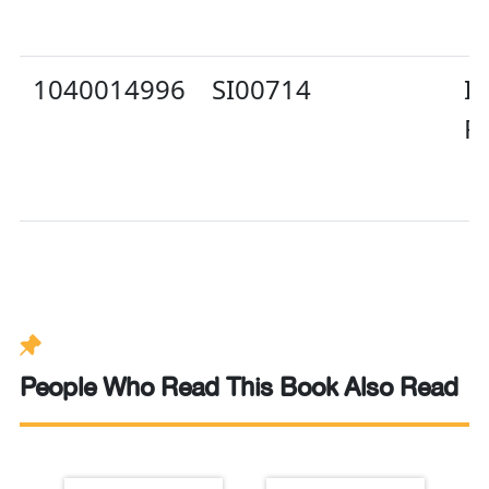
1040014996
SI00714
In
P
People Who Read This Book Also Read