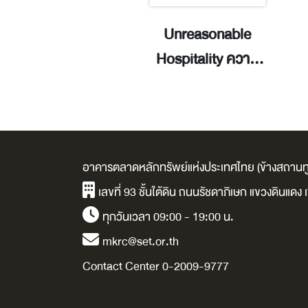
ะรอกน้อยกับวัน
Unreasonable
อของในป่าอุ่นใจ /
Hospitality ความ
ยูโกะ คะโต.
ลับของธุรกิจที่ทำให้
ทุกคนรู้สึกเป็นคน
พิเศษ / Will
Guidara.
อาคารตลาดหลักทรัพย์แห่งประเทศไทย (ข้างสถานทู
เลขที่ 93 ชั้นใต้ดิน ถนนรัชดาภิเษก แขวงดินแด
ทุกวันเวลา 09:00 - 19:00 น.
mkrc@set.or.th
Contact Center 0-2009-9777