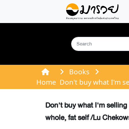
Books
Home
Don't buy what I'm se
Don't buy what I'm selling 
whole, fat self /Lu Chekow