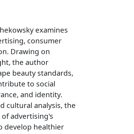
 Chekowsky examines
ertising, consumer
ion. Drawing on
ght, the author
pe beauty standards,
tribute to social
nce, and identity.
 cultural analysis, the
of advertising's
o develop healthier