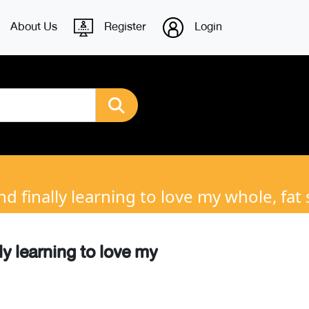
About Us
Register
Login
d finally learning to love my whole, fat
ly learning to love my