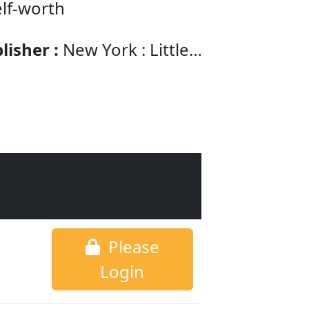
lf-worth
lisher :
New York : Little
wn Spark
Please
Login