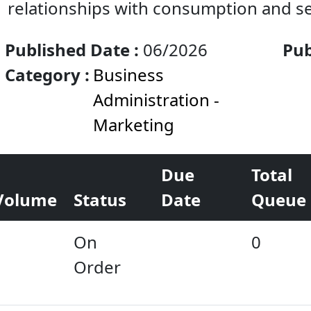
relationships with consumption and se
Published Date :
06/2026
Pub
Category :
Business
Bro
Administration -
Marketing
Due
Total
Volume
Status
Date
Queue
On
0
Order