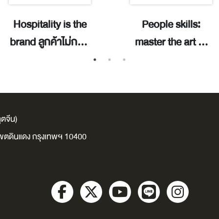
Hospitality is the
People skills:
brand ลูกค้าไม่กลับ
master the art of
มา กับปัญหาที่
connection,
เจ้าของร้านไม่มีวันรู้
unlock every door
/ ฑิตย บุญสมบัติ.
to success / JiHao
Xingmeng ;
ตจีน)
translated by
ง เขตดินแดง กรุงเทพฯ 10400
Wang Xingmeng.