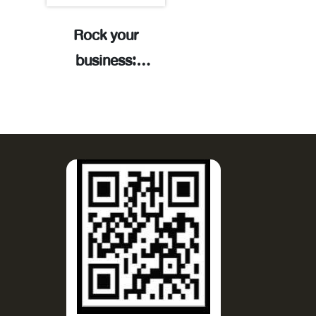
Rock your
Connected
business:
culture: the 
navigating the
science for
road from $50
thriving teams
million to $500
cultures / Ja
million and
Shapiro ;
beyond /
foreword by 
Jonathan Slain,
Dalio.
Katherine Slain,
and others.