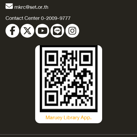
mkrc@set.or.th
Contact Center 0-2009-9777
Maruey Library App.