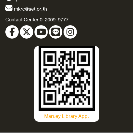
mkrc@set.or.th
Contact Center 0-2009-9777
Maruey Library App.