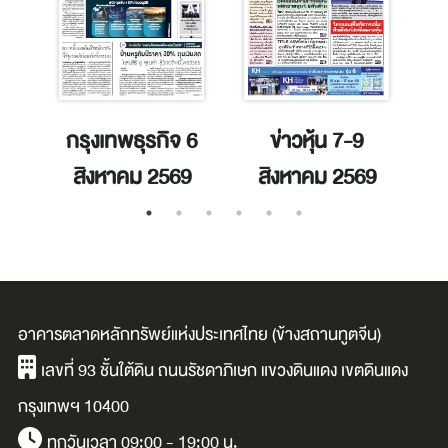
าคม
กรุงเทพธุรกิจ 6
ข่าวหุ้น 7-9
สิงหาคม 2569
สิงหาคม 2569
อาคารตลาดหลักทรัพย์แห่งประเทศไทย (ข้างสถานทูตจีน)
เลขที่ 93 ชั้นใต้ดิน ถนนรัชดาภิเษก แขวงดินแดง เขตดินแดง
กรุงเทพฯ 10400
ทุกวันเวลา 09:00 - 19:00 น.