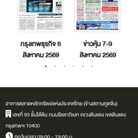
าคม
กรุงเทพธุรกิจ 6
ข่าวหุ้น 7-9
สิงหาคม 2569
สิงหาคม 2569
อาคารตลาดหลักทรัพย์แห่งประเทศไทย (ข้างสถานทูตจีน)
เลขที่ 93 ชั้นใต้ดิน ถนนรัชดาภิเษก แขวงดินแดง เขตดินแดง
กรุงเทพฯ 10400
ทุกวันเวลา 09:00 - 19:00 น.