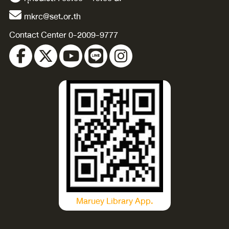
mkrc@set.or.th
Contact Center 0-2009-9777
Maruey Library App.