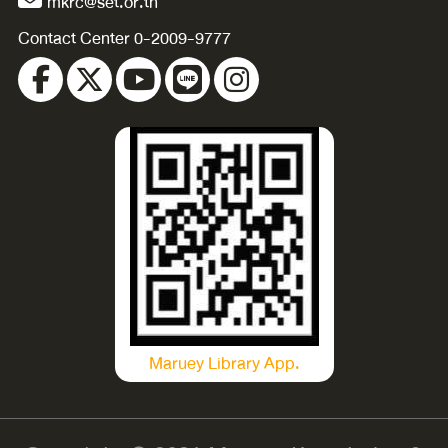
mkrc@set.or.th
Contact Center 0-2009-9777
Maruey Library App.