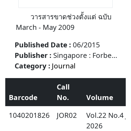
วารสารขาดช่วงตั้งแต่ ฉบับ
March - May 2009
Published Date :
06/2015
Publisher :
Singapore : Forbe
Global Inc.
Category :
Journal
Call
Barcode
No.
Volume
1040201826
JOR02
Vol.22 No.4 Ju
2026