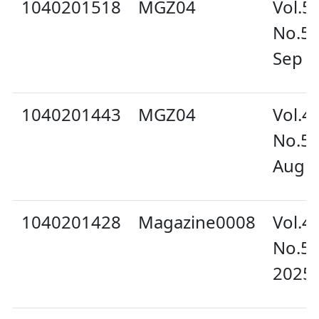
1040201518
MGZ04
Vol.5
No.5
Sep 2
1040201443
MGZ04
Vol.4
No.5
Aug 
1040201428
Magazine0008
Vol.4
No.58
2025