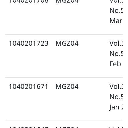
No.5
Mar 
1040201723
MGZ04
Vol.5
No.5
Feb 2
1040201671
MGZ04
Vol.5
No.5
Jan 2