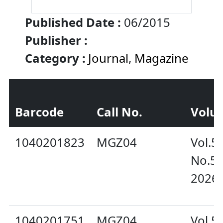
Published Date :
06/2015
Publisher :
Category :
Journal
,
Magazine
Barcode
Call No.
Volu
1040201823
MGZ04
Vol.5
No.59
2026
1040201751
MGZ04
Vol.5