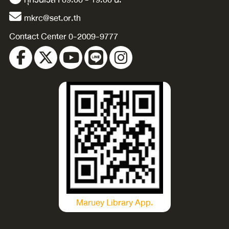
Xingmeng.
mkrc@set.or.th
Contact Center 0-2009-9777
Maruey Library App.