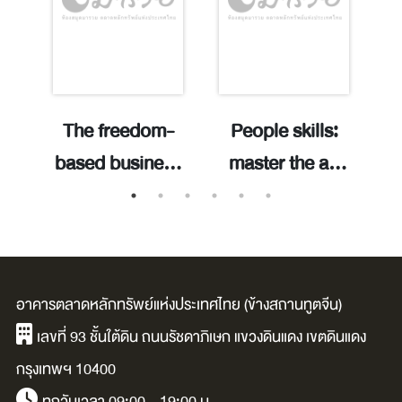
The freedom-
People skills:
w
based business
master the art
g
method: reset,
of connection,
n
e-
systemize, and
unlock every
r
realign your
door to success
m
business to live
/ JiHao
อาคารตลาดหลักทรัพย์แห่งประเทศไทย (ข้างสถานทูตจีน)
w.
a life of
Xingmeng ;
เลขที่ 93 ชั้นใต้ดิน ถนนรัชดาภิเษก แขวงดินแดง เขตดินแดง
harmony /
translated by
J
กรุงเทพฯ 10400
Natalie Ellis.
Wang
K
ทุกวันเวลา 09:00 - 19:00 น.