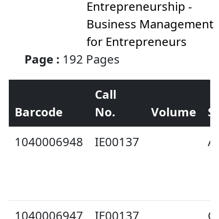
Entrepreneurship -
Business Management
for Entrepreneurs
Page :
192 Pages
Call
Barcode
No.
Volume
S
1040006948
IE00137
Av
1040006947
IE00137
C