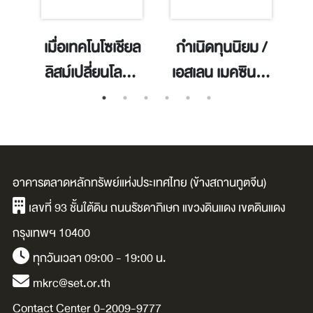
เมื่อเทคโนโซเชียล
กำเนิดทุนนิยม /
to
ลิสม์เปลี่ยนโลก /
เอสเลน เมคซินส์-
th
Brett King.
วูด.
d
w
k.
อาคารตลาดหลักทรัพย์แห่งประเทศไทย (ข้างสถานทูตจีน)
เลขที่ 93 ชั้นใต้ดิน ถนนรัชดาภิเษก แขวงดินแดง เขตดินแดง
กรุงเทพฯ 10400
ทุกวันเวลา 09:00 - 19:00 น.
mkrc@set.or.th
Contact Center 0-2009-9777