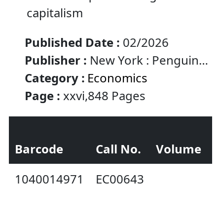
capitalism
Published Date :
02/2026
Publisher :
New York : Penguin
Press
Category :
Economics
Page :
xxvi,848 Pages
Barcode
Call No.
Volume
S
1040014971
EC00643
A