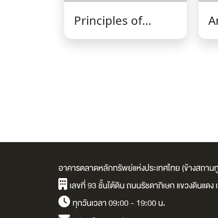
Principles of
A
economics : หลัก
s
เศรษฐศาสตร์ ฉบับ
ใ
การ์ตูน หลัก
โลก /
เศรษฐศาสตร์ 10 ข้อ
น
/ แมนคิว, เอ็น. เกรก
อรี่.
อาคารตลาดหลักทรัพย์แห่งประเทศไทย (ข้างสถานทู
เลขที่ 93 ชั้นใต้ดิน ถนนรัชดาภิเษก แขวงดินแด
ทุกวันเวลา 09:00 - 19:00 น.