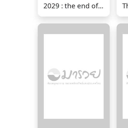
2029 : the end of
T
America : why the
s
age of paper
w
money is ending
m
and how to
to
survive the
D
coming global
monetary reset
/Porter
Stansberry.