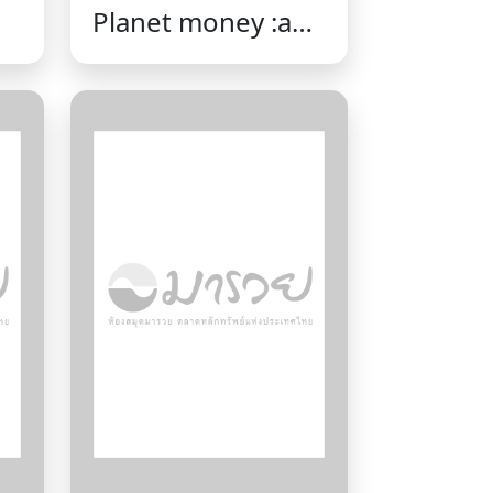
Planet money :a
e
guide to the
economic forces
that shape your
life /Alex Mayyasi
and the hosts of
NPR's Planet
Money ;
introduction by
Alex Goldmark.