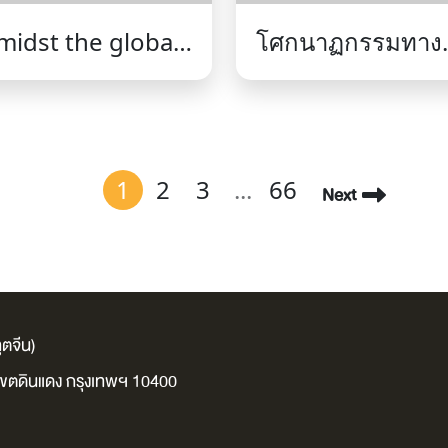
midst the global
โศกนาฏกรรมทาง
ea power = ไทย
ภูมิรัฐศาสตร์ :
นสมรภูมิมหาสมุทร
สนามรบทอนกำลัง
 ปิติ ศรีแสง
ในยูเครน
าม.
=Geopolitical
1
2
3
...
66
Next
tragedy : the
attrition
battlefields in
Ukraine / สุรชาติ
ตจีน)
บำรุงสุข.
ง เขตดินแดง กรุงเทพฯ 10400