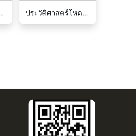
ประวัติศาสตร์โหด
มัน ฮา : สงครามโลก
ครั้งที่หนึ่งน่าสะพรึง
/ เดียรี เทอร์รี.