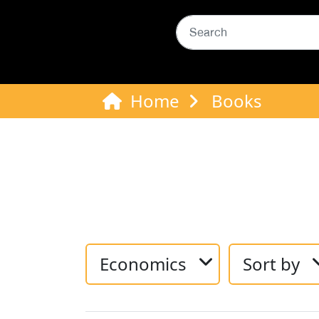
Home
Books
Economics
Sort by