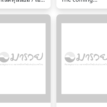
ลน เมคซินส์-วูด.
storm: power,
conflict, and
warnings from
history / Odd Ar
Westad.