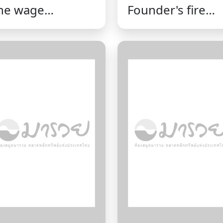
he wage
Founder's fire
tandard :what's
:from 1776 to th
rong in the labor
age of Trump
arket and how
/Arthur Herman.
 fix it /Arindrajit
ube.