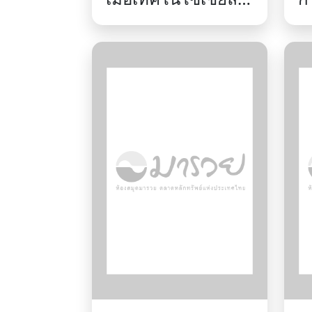
สม์เปลี่ยนโลก /
เ
Brett King.