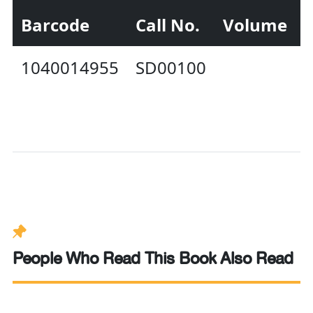
Barcode
Call No.
Volume
S
1040014955
SD00100
A
People Who Read This Book Also Read