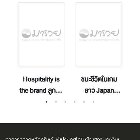
g
Hospitality is
ชนะชีวิตในเกม
h
the brand ลูกค้า
ยาว Japan
g
on
ไม่กลับมา กับ
Wisdom / ภัทร
te
ปัญหาที่เจ้าของ
พล เหลือบุญชู.
P
ร้านไม่มีวันรู้ /
G
ฑิตย บุญสมบัติ.
P
อาคารตลาดหลักทรัพย์แห่งประเทศไทย (ข้างสถานทูตจีน)