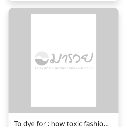
the science, economics, and
diplomacy of climate change
/Simon Sharpe.
To dye for : how toxic fashion