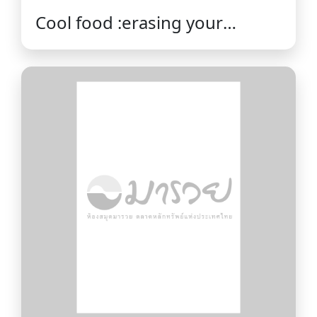
Cool food :erasing your
carbon footprint one bite at a
time /Robert Downey and
Thomas Kostigen.