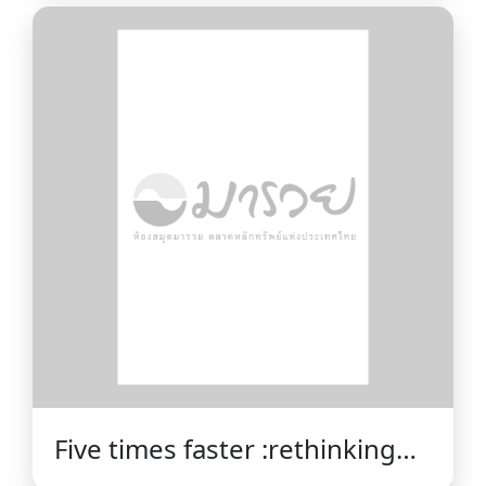
world /Gaia Vince.
Five times faster :rethinking