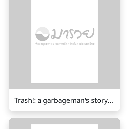
Trash!: a garbageman's story /
Simon Paré-Poupart ;
translated by Pablo Strauss.