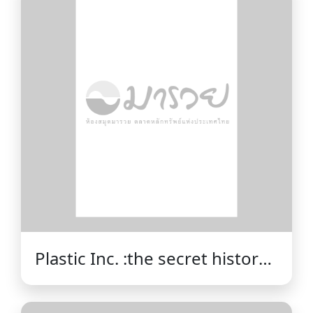
Plastic Inc. :the secret history
and shocking future of Big
Oil's biggest bet /Beth