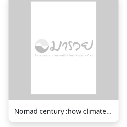
Gardiner.
Nomad century :how climate
migration will reshape our