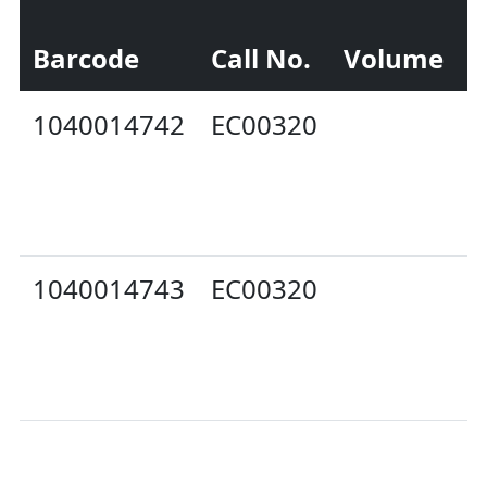
Barcode
Call No.
Volume
S
1040014742
EC00320
A
1040014743
EC00320
A