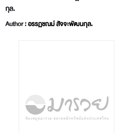
กุล.
Author :
อรรฏชณม์ สัจจะพัฒนกุล.