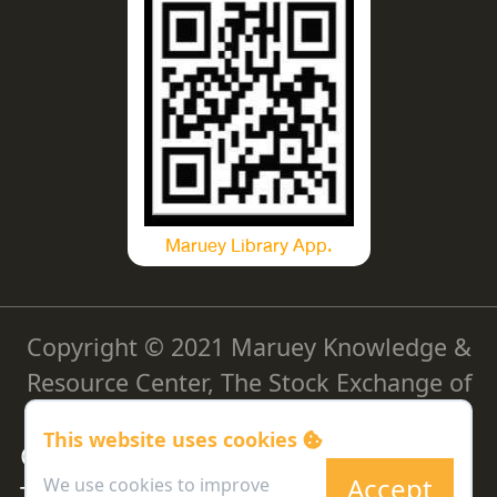
Maruey Library App.
Copyright © 2021 Maruey Knowledge &
Resource Center, The Stock Exchange of
Thailand
This website uses cookies
Cookie Policy
|
Privacy Policy
|
Accept
We use cookies to improve
Terms and Conditions
|
Personal