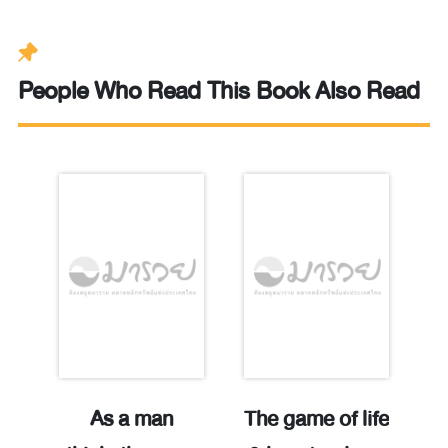
People Who Read This Book Also Read
ที
As a man
The game of life
เ