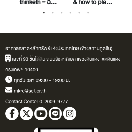
e
thinketh = ฉบับ
& how to play it
แปลภาษาไทย /
/ ซินน์, ฟลอเรนซ์
ยิ
en
อัลเลน, เจมส์.
สโคเวลล์.
ส
อาคารตลาดหลักทรัพย์แห่งประเทศไทย (ข้างสถานทูตจีน)
โ
เลขที่ 93 ชั้นใต้ดิน ถนนรัชดาภิเษก แขวงดินแดง เขตดินแดง
หา
กรุงเทพฯ 10400
ทุกวันเวลา 09:00 - 19:00 น.
mkrc@set.or.th
Contact Center 0-2009-9777