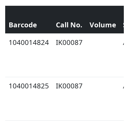
Barcode
Call No.
Volume
S
1040014824
IK00087
A
1040014825
IK00087
A