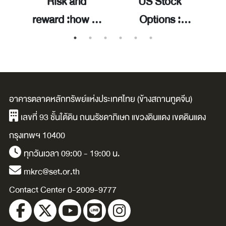
Risk and
US Stock
ต
reward :how to
Options :
ide
handle market
Volume1 ทำเงิน
-
volatility and
จากหุ้นอเมริกาใน
 /
build long-term
7 วัน / นพมาศ
is.
wealth /Ben
โชติกโกวิท.
อาคารตลาดหลักทรัพย์แห่งประเทศไทย (ข้างสถานทูตจีน)
Carlson.
เลขที่ 93 ชั้นใต้ดิน ถนนรัชดาภิเษก แขวงดินแดง เขตดินแดง
กรุงเทพฯ 10400
ทุกวันเวลา 09:00 - 19:00 น.
mkrc@set.or.th
Contact Center 0-2009-9777