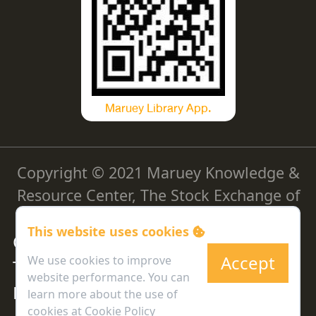
Maruey Library App.
Copyright © 2021 Maruey Knowledge &
Resource Center, The Stock Exchange of
Thailand
This website uses cookies
Cookie Policy
|
Privacy Policy
|
Accept
We use cookies to improve
Terms and Conditions
|
Personal
website performance. You can
Data Request Form
learn more about the use of
cookies at
Cookie Policy