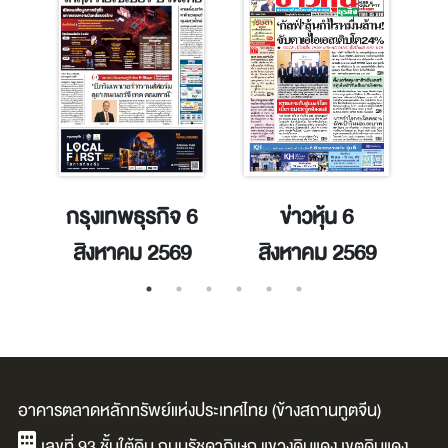
31
กรุงเทพธุรกิจ 6
ข่าวหุ้น 6
ทั
69
สิงหาคม 2569
สิงหาคม 2569
อาคารตลาดหลักทรัพย์แห่งประเทศไทย (ข้างสถานทูตจีน)
เลขที่ 93 ชั้นใต้ดิน ถนนรัชดาภิเษก แขวงดินแดง เขตดินแดง