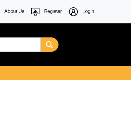
About Us
Register
Login