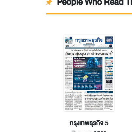
People Who Read Th
านเศรษฐกิจ 2
กรุงเทพธุรกิจ 5