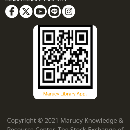
Maruey Library App.
Copyright © 2021 Maruey Knowledge &
Resource Center, The Stock Exchange of