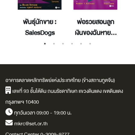
จ้า
พันธุ์นักขาย :
พ่อรวยสอนลูก
บ
SalesDogs
เงินของฉันหายไป
ไหน
อาคารตลาดหลักทรัพย์แห่งประเทศไทย (ข้างสถานทูตจีน)
เลขที่ 93 ชั้นใต้ดิน ถนนรัชดาภิเษก แขวงดินแดง เขตดินแดง
กรุงเทพฯ 10400
ทุกวันเวลา 09:00 - 19:00 น.
mkrc@set.or.th
Contact Center 0-2009-9777