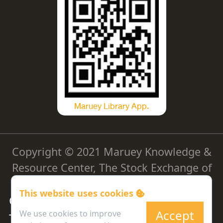
Maruey Library App.
Copyright © 2021 Maruey Knowledge &
Resource Center, The Stock Exchange of
Thailand
This website uses cookies
Cookie Policy
|
Privacy Policy
|
Accept
We use cookies to improve
Terms and Conditions
|
Personal