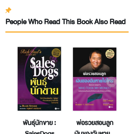
People Who Read This Book Also Read
ว
พันธุ์นักขาย :
พ่อรวยสอนลูก
SalesDogs
เงินของฉันหายไป