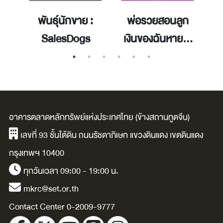
ว
พันธุ์นักขาย :
พ่อรวยสอนลูก
SalesDogs
เงินของฉันหายไป
ไหน
อาคารตลาดหลักทรัพย์แห่งประเทศไทย (ข้างสถานทูตจีน)
เลขที่ 93 ชั้นใต้ดิน ถนนรัชดาภิเษก แขวงดินแดง เขตดินแดง
กรุงเทพฯ 10400
ทุกวันเวลา 09:00 - 19:00 น.
mkrc@set.or.th
Contact Center 0-2009-9777