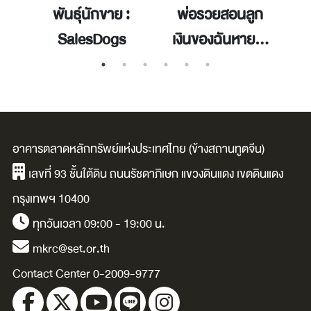
ว
พันธุ์นักขาย :
พ่อรวยสอนลูก
SalesDogs
เงินของฉันหายไป
ไหน
อาคารตลาดหลักทรัพย์แห่งประเทศไทย (ข้างสถานทูตจีน)
เลขที่ 93 ชั้นใต้ดิน ถนนรัชดาภิเษก แขวงดินแดง เขตดินแดง
กรุงเทพฯ 10400
ทุกวันเวลา 09:00 - 19:00 น.
mkrc@set.or.th
Contact Center 0-2009-9777