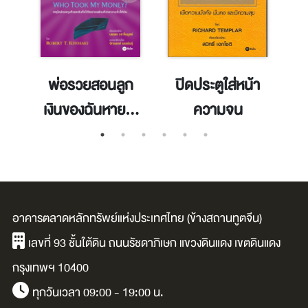
ว
พ่อรวยสอนลูก
ปิดประตูใส่หน้า
พ
เงินของฉันหายไป
ความจน
ไหน
อาคารตลาดหลักทรัพย์แห่งประเทศไทย (ข้างสถานทูตจีน)
เลขที่ 93 ชั้นใต้ดิน ถนนรัชดาภิเษก แขวงดินแดง เขตดินแดง
กรุงเทพฯ 10400
ทุกวันเวลา 09:00 - 19:00 น.